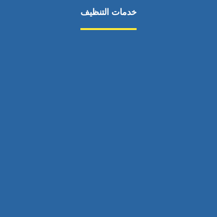
خدمات التنظيف
مكافحة الآفات
مركبة
بناء
غسيل سيارة
صيانة
تجاري
عادي
خدمات
الداخلية
الخارج
اتصال
لورم
معلومات
الخارج
خدمات