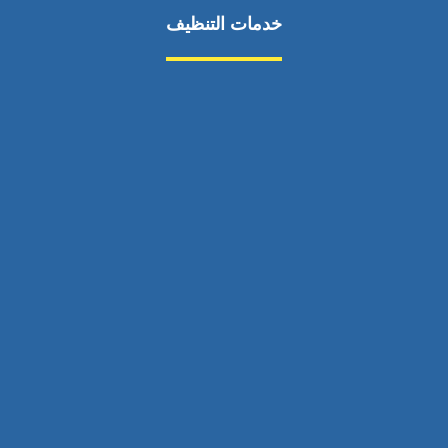
خدمات التنظيف
مكافحة الآفات
مركبة
بناء
غسيل سيارة
صيانة
تجاري
عادي
خدمات
الداخلية
الخارج
اتصال
لورم
معلومات
الخارج
خدمات