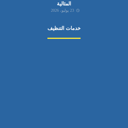
المثالية
23 يوليو، 2026
خدمات التنظيف
مكافحة الآفات
مركبة
بناء
غسيل سيارة
صيانة
تجاري
عادي
خدمات
الداخلية
الخارج
اتصال
لورم