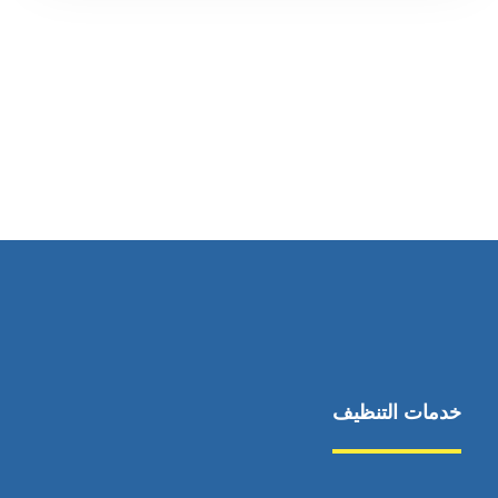
رقم الهاتف
0569860717
خدمات التنظيف
مكافحة الآفات
مركبة