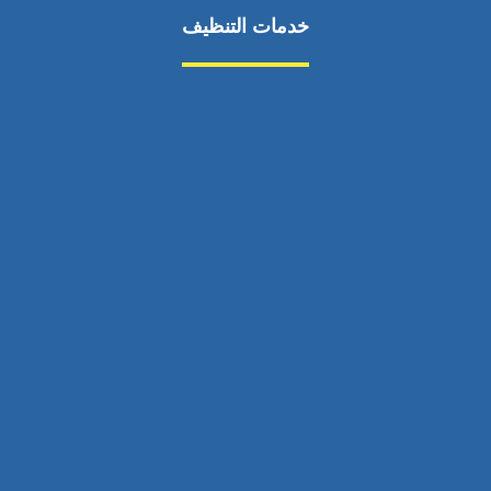
خدمات التنظيف
مكافحة الآفات
مركبة
بناء
غسيل سيارة
صيانة
تجاري
عادي
خدمات
الداخلية
الخارج
اتصال
لورم
معلومات
الخارج
خدمات