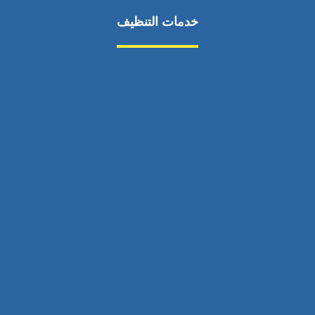
خدمات التنظيف
مكافحة الآفات
مركبة
بناء
غسيل سيارة
صيانة
تجاري
عادي
خدمات
الداخلية
الخارج
اتصال
لورم
معلومات
الخارج
خدمات