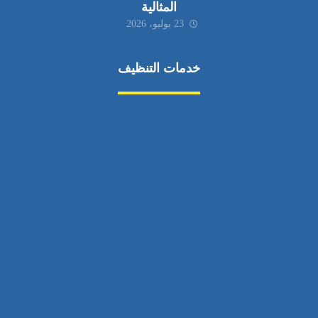
المثالية
23 يوليو، 2026
خدمات التنظيف
مكافحة الآفات
مركبة
بناء
غسيل سيارة
صيانة
تجاري
عادي
خدمات
الداخلية
الخارج
اتصال
لورم