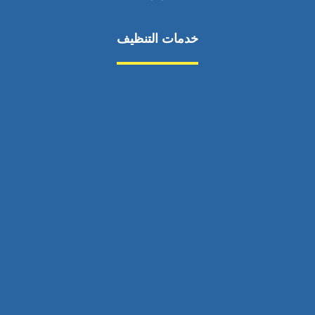
خدمات التنظيف
مكافحة الآفات
مركبة
بناء
غسيل سيارة
صيانة
تجاري
عادي
خدمات
الداخلية
الخارج
اتصال
لورم
معلومات
الخارج