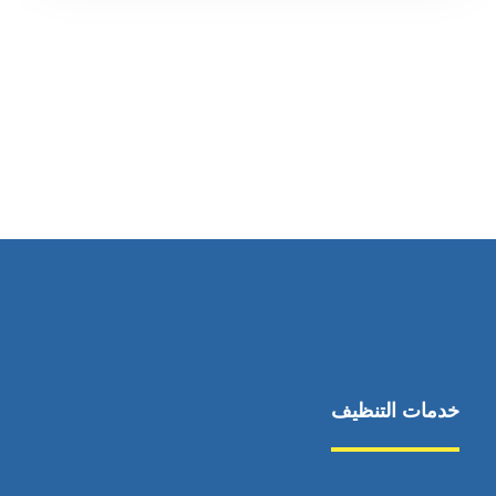
رقم الهاتف
0569860717
خدمات التنظيف
مكافحة الآفات
مركبة