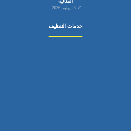
المثالية
23 يوليو، 2026
خدمات التنظيف
مكافحة الآفات
مركبة
بناء
غسيل سيارة
صيانة
تجاري
عادي
خدمات
الداخلية
الخارج
اتصال
لورم
معلومات