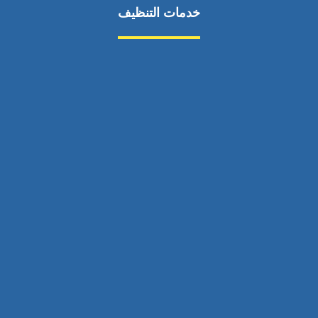
خدمات التنظيف
مكافحة الآفات
مركبة
بناء
غسيل سيارة
صيانة
تجاري
عادي
خدمات
الداخلية
الخارج
اتصال
لورم
معلومات
الخارج
خدمات
خدمات ساخنة