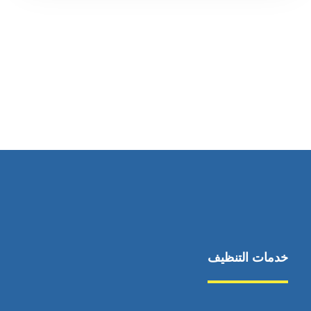
رقم الهاتف
0569860717
خدمات التنظيف
مكافحة الآفات
مركبة