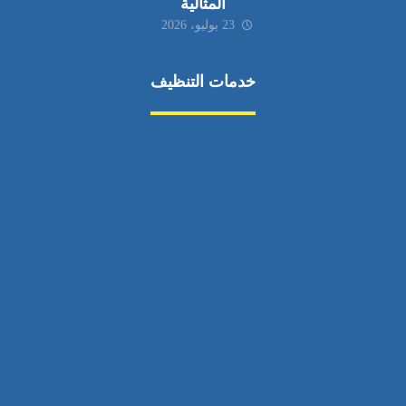
المثالية
23 يوليو، 2026
خدمات التنظيف
مكافحة الآفات
مركبة
بناء
غسيل سيارة
صيانة
تجاري
عادي
خدمات
الداخلية
الخارج
اتصال
لورم
معلومات