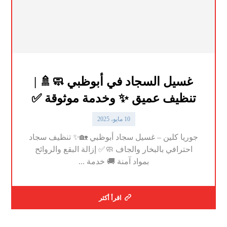
غسيل السجاد في أبوظبي 🧼🚿 |
تنظيف عميق ✨ وخدمة موثوقة ✅
10 مايو، 2025
جوريا كلين – غسيل سجاد أبوظبي 🏡✨ تنظيف سجاد
احترافي بالبخار والجاف 🧼✅ إزالة البقع والروائح
بمواد آمنة 🚚 خدمة ...
اقرأ أكثر