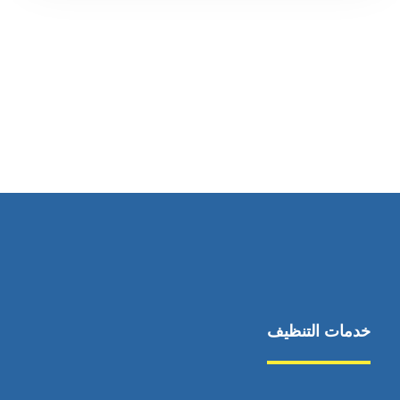
رقم الهاتف
0569860717
خدمات التنظيف
مكافحة الآفات
مركبة