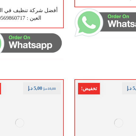
أفضل شركة تنظيف في ال
العين : 0569860717
5
د.إ
5,00
د.إ
تخفيض!
10,00
د.إ