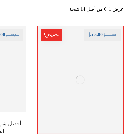
عرض 1–6 من أصل 14 نتيجة
5,00
د.إ
,00
تخفيض!
10,00
د.إ
10,00
د.إ
أفضل شرك
العين