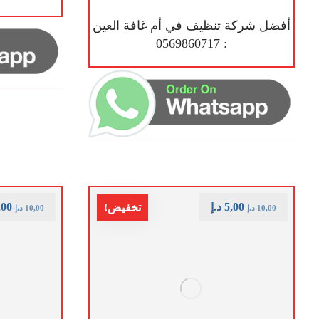
أفضل شركة تنظيف في أم غافة العين
: 0569860717
5,00
د.إ
,00
تخفيض!
10,00
د.إ
10,00
د.إ