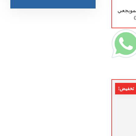
مويجعي
تخفيض!