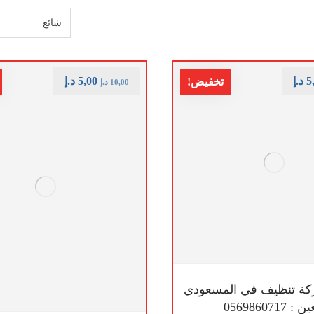
5
د.إ
5,00
د.إ
تخفيض!
10,00
د.إ
ة تنظيف في المسعودي
 : 0569860717