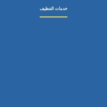
خدمات التنظيف
مكافحة الآفات
مركبة
بناء
غسيل سيارة
صيانة
تجاري
عادي
خدمات
الداخلية
الخارج
اتصال
لورم
معلومات
الخارج
خدمات