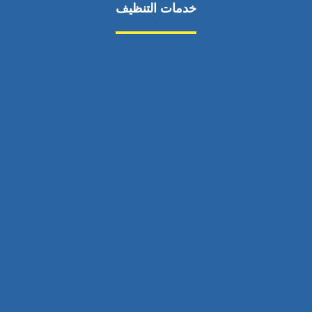
خدمات التنظيف
مكافحة الآفات
مركبة
بناء
غسيل سيارة
صيانة
تجاري
عادي
خدمات
الداخلية
الخارج
اتصال
لورم
معلومات
الخارج
خدمات
خدمات ساخنة