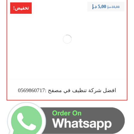
5,00
د.إ
10,00
د.إ
تخفيض!
افضل شركة تنظيف في مصفح :0569860717