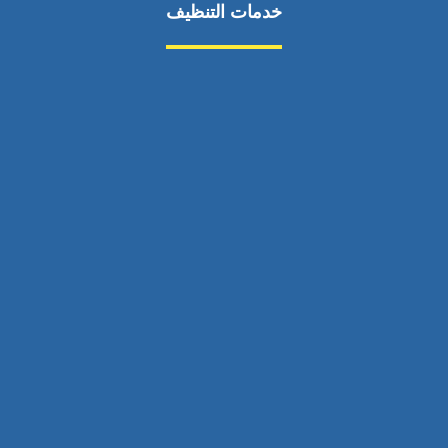
خدمات التنظيف
مكافحة الآفات
مركبة
بناء
غسيل سيارة
صيانة
تجاري
عادي
خدمات
الداخلية
الخارج
اتصال
لورم
معلومات
الخارج
خدمات
خدمات ساخنة