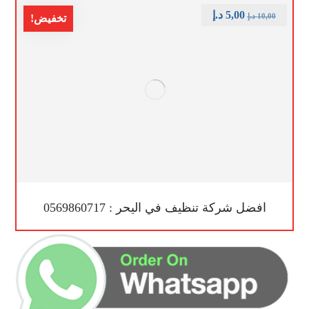
5,00
د.إ
10,00
د.إ
تخفيض!
افضل شركة تنظيف في اليحر : 0569860717