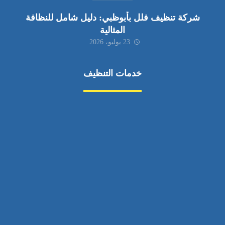
شركة تنظيف فلل بأبوظبي: دليل شامل للنظافة
المثالية
23 يوليو، 2026
خدمات التنظيف
مكافحة الآفات
مركبة
بناء
غسيل سيارة
صيانة
تجاري
عادي
خدمات
الداخلية
الخارج