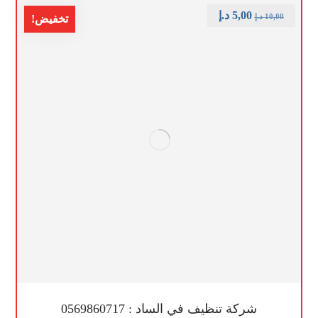
5,00
د.إ
10,00
د.إ
تخفيض!
شركة تنظيف في الساد : 0569860717