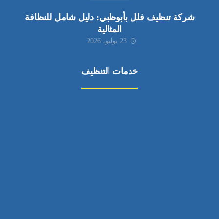
شركة تنظيف فلل بأبوظبي: دليل شامل للنظافة
المثالية
23 يوليو، 2026
خدمات التنظيف
مكافحة الآفات
مركبة
بناء
غسيل سيارة
صيانة
تجاري
عادي
خدمات
الداخلية
الخارج