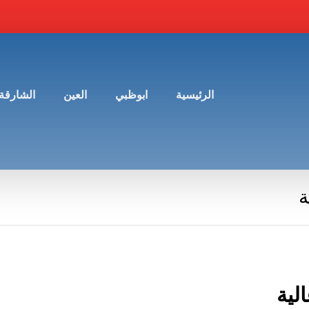
الرئيسية
ابوظبي
العين
الشارقة
ة
لية