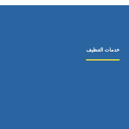
خدمات التنظيف
مكافحة الآفات
مركبة
بناء
غسيل سيارة
صيانة
تجاري
عادي
خدمات
الداخلية
الخارج
اتصال
لورم
معلومات
الخارج