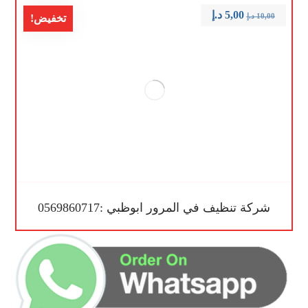
5,00
د.إ
10,00
د.إ
تخفيض!
شركة تنظيف في المرور ابوظبي :0569860717