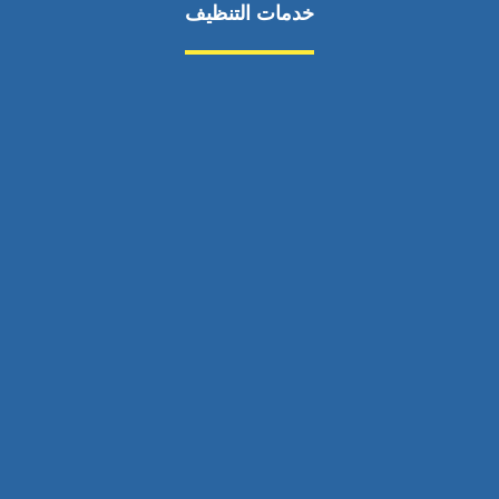
خدمات التنظيف
مكافحة الآفات
مركبة
بناء
غسيل سيارة
صيانة
تجاري
عادي
خدمات
الداخلية
الخارج
اتصال
لورم
معلومات
الخارج
خدمات
خدمات ساخنة