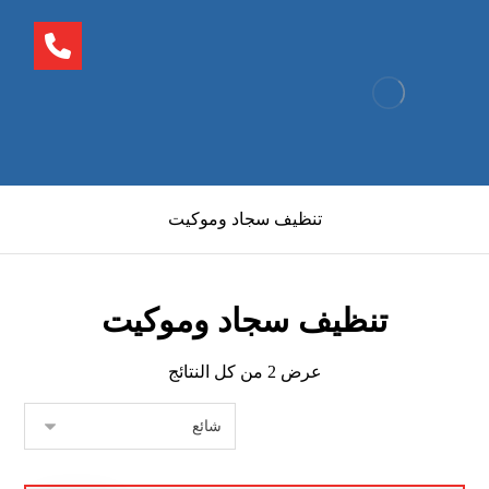
تنظيف سجاد وموكيت
تنظيف سجاد وموكيت
عرض ⁦2⁩ من كل النتائج