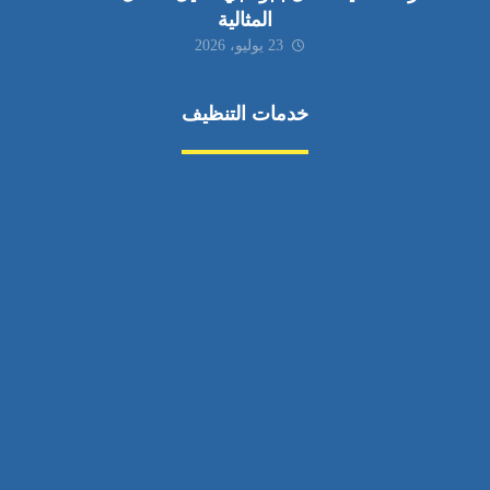
المثالية
23 يوليو، 2026
خدمات التنظيف
مكافحة الآفات
مركبة
بناء
غسيل سيارة
صيانة
تجاري
عادي
خدمات
الداخلية
الخارج
اتصال
لورم