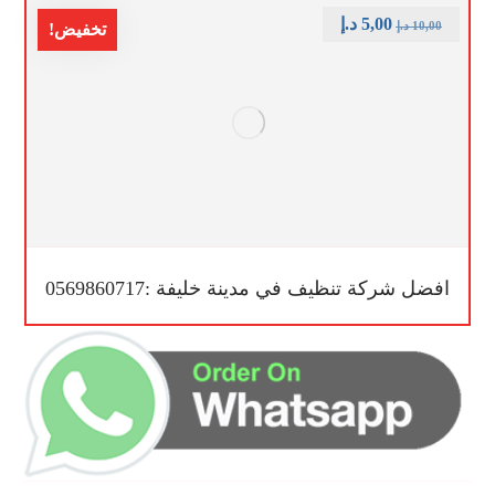
5,00
د.إ
10,00
د.إ
تخفيض!
افضل شركة تنظيف في مدينة خليفة :0569860717