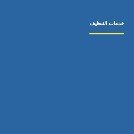
خدمات التنظيف
مكافحة الآفات
مركبة
بناء
غسيل سيارة
صيانة
تجاري
عادي
خدمات
الداخلية
الخارج
اتصال
لورم
معلومات
الخارج
خدمات
خدمات ساخنة