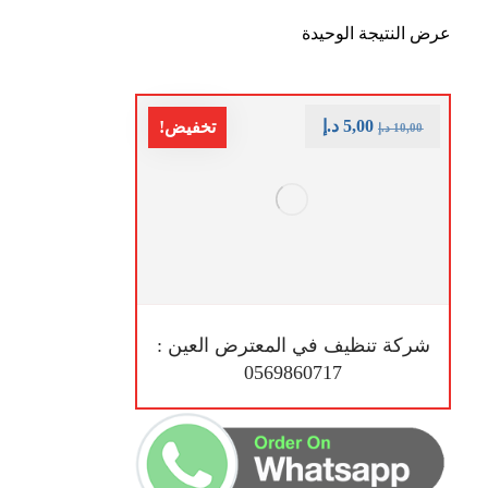
عرض النتيجة الوحيدة
5,00
د.إ
تخفيض!
10,00
د.إ
شركة تنظيف في المعترض العين :
0569860717