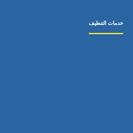
خدمات التنظيف
مكافحة الآفات
مركبة
بناء
غسيل سيارة
صيانة
تجاري
عادي
خدمات
الداخلية
الخارج
اتصال
لورم
معلومات
الخارج
خدمات
خدمات ساخنة