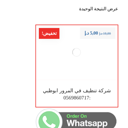
عرض النتيجة الوحيدة
5,00
د.إ
تخفيض!
10,00
د.إ
شركة تنظيف في المرور ابوظبي
:0569860717