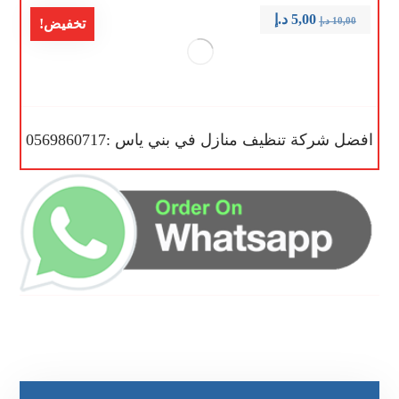
5,00
د.إ
10,00
د.إ
تخفيض!
افضل شركة تنظيف منازل في بني ياس :0569860717