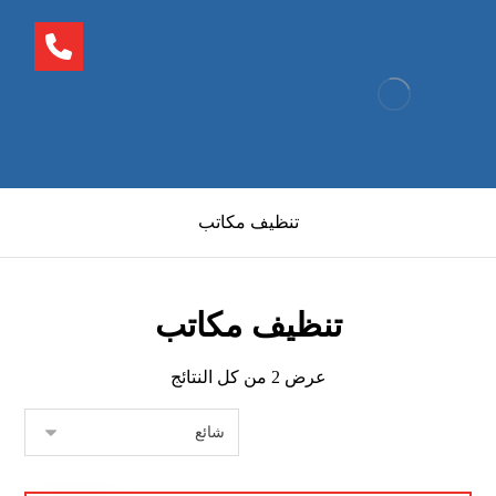
تنظيف مكاتب
تنظيف مكاتب
عرض ⁦2⁩ من كل النتائج