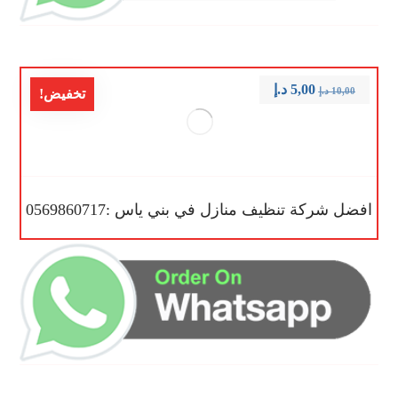
5,00
د.إ
10,00
د.إ
تخفيض!
افضل شركة تنظيف منازل في بني ياس :0569860717