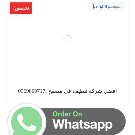
5,00
د.إ
10,00
د.إ
تخفيض!
افضل شركة تنظيف في مصفح :0569860717