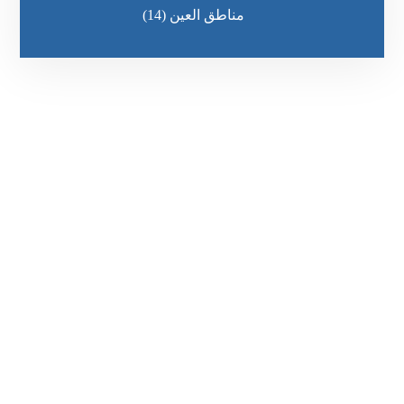
مناطق العين
(14)
رقم الهاتف
0569860717
مواقعنا