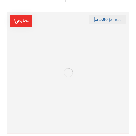
5,00
د.إ
10,00
د.إ
تخفيض!