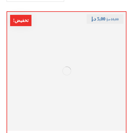
5,00
د.إ
10,00
د.إ
تخفيض!