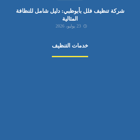
شركة تنظيف فلل بأبوظبي: دليل شامل للنظافة
المثالية
23 يوليو، 2026
خدمات التنظيف
مكافحة الآفات
مركبة
بناء
غسيل سيارة
صيانة
تجاري
عادي
خدمات
الداخلية
الخارج