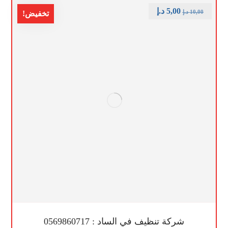
5,00
د.إ
10,00
د.إ
تخفيض!
شركة تنظيف في الساد : 0569860717