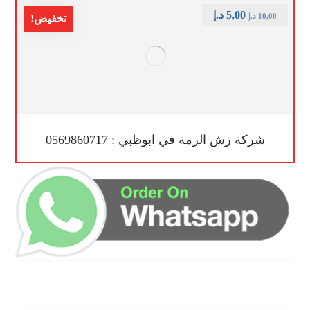
5,00
د.إ
10,00
د.إ
تخفيض!
شركة رش الرمة في ابوظبي : 0569860717