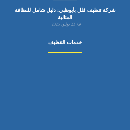
شركة تنظيف فلل بأبوظبي: دليل شامل للنظافة
المثالية
23 يوليو، 2026
خدمات التنظيف
مكافحة الآفات
مركبة
بناء
غسيل سيارة
صيانة
تجاري
عادي
خدمات
الداخلية
الخارج