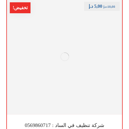
5,00
د.إ
10,00
د.إ
تخفيض!
شركة تنظيف في الساد : 0569860717