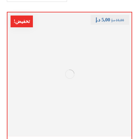
5,00
د.إ
10,00
د.إ
تخفيض!