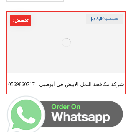
5,00
د.إ
10,00
د.إ
تخفيض!
شركة مكافحة النمل الابيض في أبوظبي : 0569860717