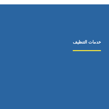
خدمات التنظيف
مكافحة الآفات
مركبة
بناء
غسيل سيارة
صيانة
تجاري
عادي
خدمات
الداخلية
الخارج
اتصال
لورم
معلومات
الخارج