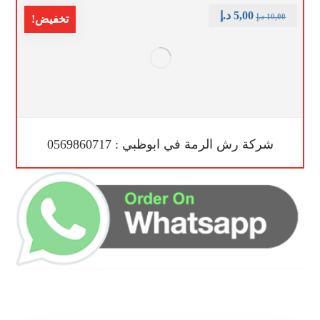
5,00
د.إ
10,00
د.إ
تخفيض!
شركة رش الرمة في ابوظبي : 0569860717