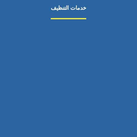
خدمات التنظيف
مكافحة الآفات
مركبة
بناء
غسيل سيارة
صيانة
تجاري
عادي
خدمات
الداخلية
الخارج
اتصال
لورم
معلومات
الخارج
خدمات