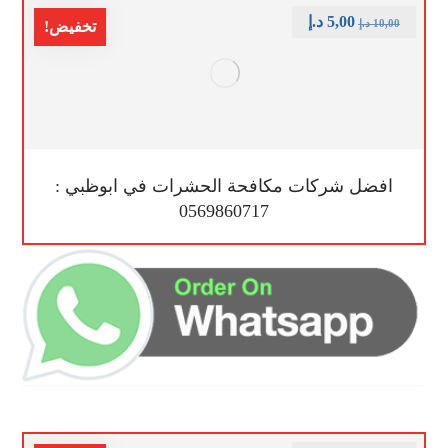
5,00
د.إ
10,00
د.إ
تخفيض!
افضل شركات مكافحة الحشرات في ابوظبي :
0569860717