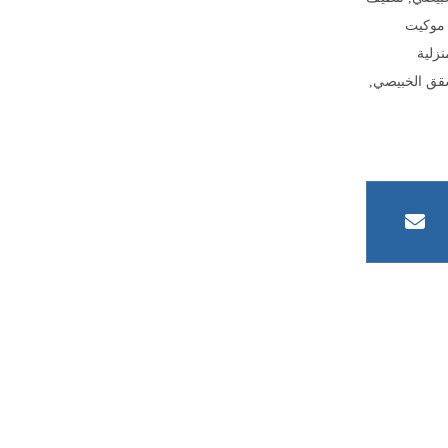
موكيت
زلية
قق الخبيصي
,