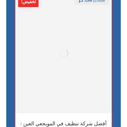
5,00
د.إ
10,00
د.إ
تخفيض!
أفضل شركة تنظيف في المويجعي العين :