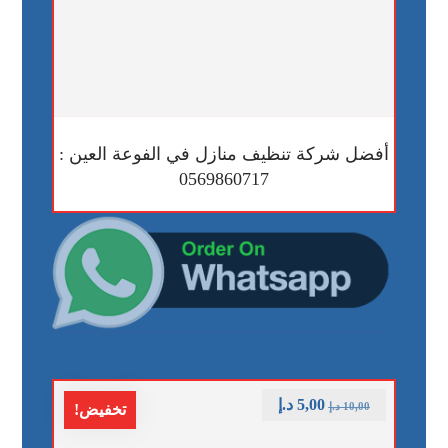
أفضل شركة تنظيف منازل في الفوعة العين :
0569860717
5,00
د.إ
10,00
د.إ
تخفيض!