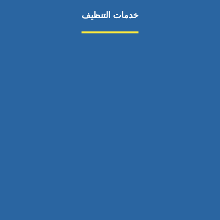
خدمات التنظيف
مكافحة الآفات
مركبة
بناء
غسيل سيارة
صيانة
تجاري
عادي
خدمات
الداخلية
الخارج
اتصال
لورم
معلومات
الخارج
خدمات